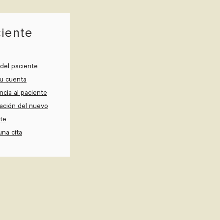
iente
 del paciente
u cuenta
ncia al paciente
ación del nuevo
te
una cita