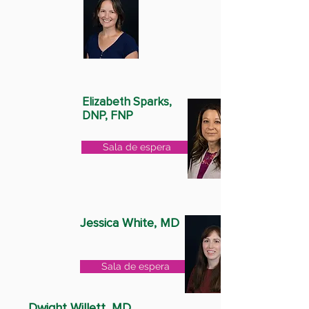
Elizabeth Sparks,
DNP, FNP
Sala de espera
Jessica White, MD
Sala de espera
Dwight Willett, MD